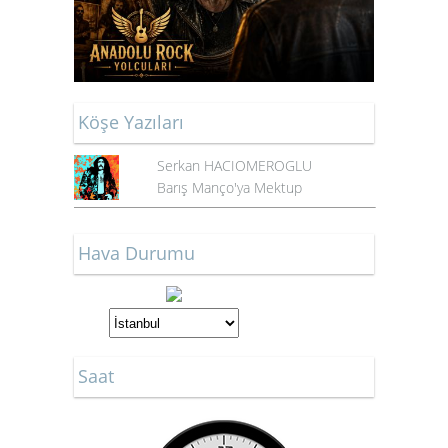
Köşe Yazıları
Serkan HACIOMEROGLU
Barış Manço'ya Mektup
Hava Durumu
Saat