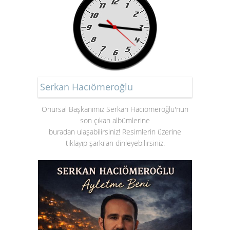
Serkan Hacıömeroğlu
Onursal Başkanımız Serkan Hacıömeroğlu'nun
son çıkan albümlerine
buradan ulaşabilirsiniz! Resimlerin üzerine
tıklayıp şarkıları dinleyebilirsiniz.