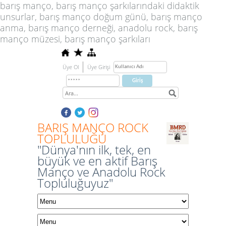
barış manço, barış manço şarkılarındaki didaktik
unsurlar, barış manço doğum günü, barış manço
anma, barış manço derneği, anadolu rock, barış
manço müzesi, barış manço şarkıları
Üye Ol
Üye Girişi
BARIŞ MANÇO ROCK
TOPLULUĞU
"Dünya'nın ilk, tek, en
büyük ve en aktif Barış
Manço ve Anadolu Rock
Topluluğuyuz"