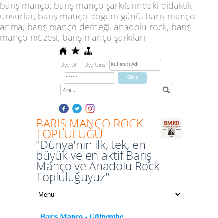
barış manço, barış manço şarkılarındaki didaktik
unsurlar, barış manço doğum günü, barış manço
anma, barış manço derneği, anadolu rock, barış
manço müzesi, barış manço şarkıları
Üye Ol
Üye Girişi
BARIŞ MANÇO ROCK
TOPLULUĞU
"Dünya'nın ilk, tek, en
büyük ve en aktif Barış
Manço ve Anadolu Rock
Topluluğuyuz"
Barış Manço - Gülpembe