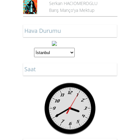
Serkan HACIOMEROGLU
Barış Manço'ya Mektup
Hava Durumu
Saat