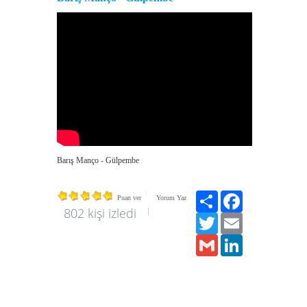
Barış Manço - Gülpembe
Paylaş
Facebook
Puan ver
Yorum Yaz
802 kişi izledi
Twitter
Email
Gmail
LinkedIn