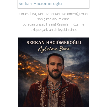
Serkan Hacıömeroğlu
Onursal Başkanımız Serkan Hacıömeroğlu'nun
son çıkan albümlerine
buradan ulaşabilirsiniz! Resimlerin üzerine
tıklayıp şarkıları dinleyebilirsiniz.