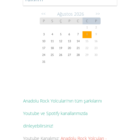
Ağustos 2026
<<
>>
P
S
Ç
P
C
C
P
1
2
3
4
5
6
7
8
9
10
11
12
13
14
15
16
17
18
19
20
21
22
23
24
25
26
27
28
29
30
31
Anadolu Rock Yolcuları'nın tüm şarkılarını
Youtube ve Spotify kanallarımızda
dinleyebilirsiniz!
Youtube Kanalımız:
Anadolu Rock Yolcuları -