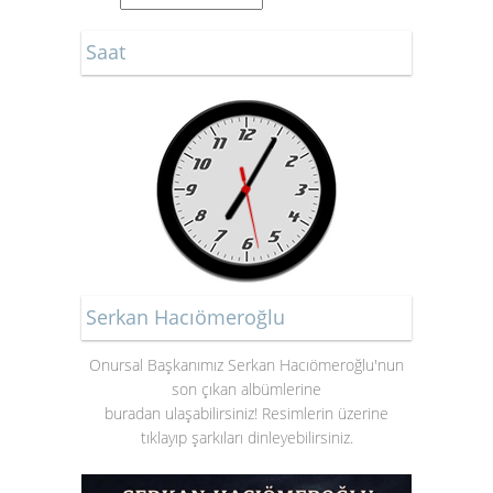
Saat
Serkan Hacıömeroğlu
Onursal Başkanımız Serkan Hacıömeroğlu'nun
son çıkan albümlerine
buradan ulaşabilirsiniz! Resimlerin üzerine
tıklayıp şarkıları dinleyebilirsiniz.