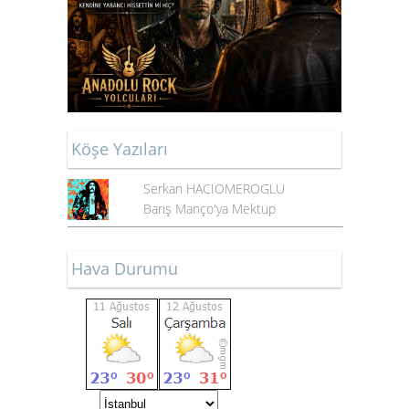
Köşe Yazıları
Serkan HACIOMEROGLU
Barış Manço'ya Mektup
Hava Durumu