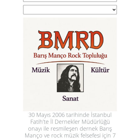
30 Mayıs 2006 tarihinde İstanbul
Fatih’te İl Dernekler Müdürlüğü
onayı ile resmileşen dernek Barış
Manço ve rock müzik felsefesi için 7