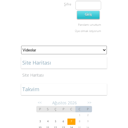
Şifre
Parolamı unuttum
Üye olmak istiyorum
Site Haritası
Site Haritası
Takvim
Ağustos 2026
<<
>>
P
S
Ç
P
C
C
P
1
2
3
4
5
6
7
8
9
10
11
12
13
14
15
16