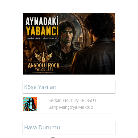
Köşe Yazıları
Serkan HACIOMEROGLU
Barış Manço'ya Mektup
Hava Durumu