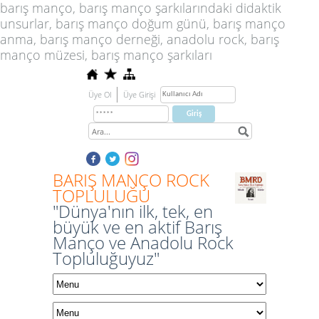
barış manço, barış manço şarkılarındaki didaktik
unsurlar, barış manço doğum günü, barış manço
anma, barış manço derneği, anadolu rock, barış
manço müzesi, barış manço şarkıları
Üye Ol
Üye Girişi
BARIŞ MANÇO ROCK
TOPLULUĞU
"Dünya'nın ilk, tek, en
büyük ve en aktif Barış
Manço ve Anadolu Rock
Topluluğuyuz"