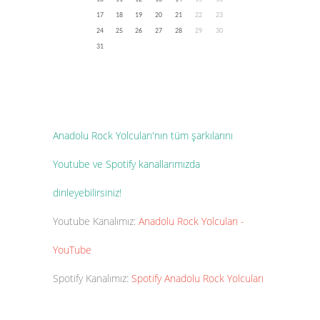
17
18
19
20
21
22
23
24
25
26
27
28
29
30
31
Anadolu Rock Yolcuları'nın tüm şarkılarını
Youtube ve Spotify kanallarımızda
dinleyebilirsiniz!
Youtube Kanalımız:
Anadolu Rock Yolcuları -
YouTube
Spotify Kanalımız:
Spotify Anadolu Rock Yolcuları