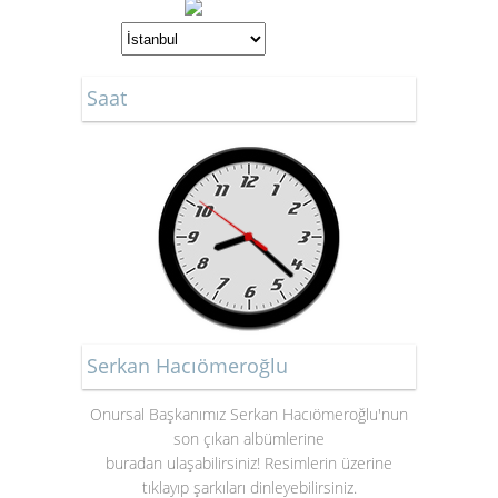
Saat
Serkan Hacıömeroğlu
Onursal Başkanımız Serkan Hacıömeroğlu'nun
son çıkan albümlerine
buradan ulaşabilirsiniz! Resimlerin üzerine
tıklayıp şarkıları dinleyebilirsiniz.