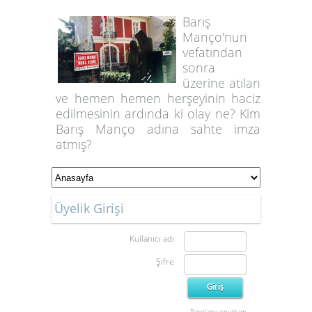
Barış
Manço'nun
vefatından
sonra
üzerine atılan
ve hemen hemen herşeyinin haciz
edilmesinin ardında ki olay ne? Kim
Barış Manço adına sahte imza
atmış?
Üyelik Girişi
Kullanıcı adı
Şifre
Parolamı unuttum