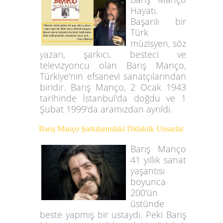
Hayatı.
Başarılı bir
Türk
müzisyen, söz
yazarı, şarkıcı, besteci ve
televizyoncu olan Barış Manço,
Türkiye'nin efsanevi sanatçılarından
biridir. Barış Manço, 2 Ocak 1943
tarihinde İstanbul'da doğdu ve 1
Şubat 1999'da aramızdan ayrıldı.
Barış Manço Şarkılarındaki Didaktik Unsurlar
Barış Manço
41 yıllık sanat
yaşantısı
boyunca
200'ün
üstünde
beste yapmış bir ustaydı. Peki Barış