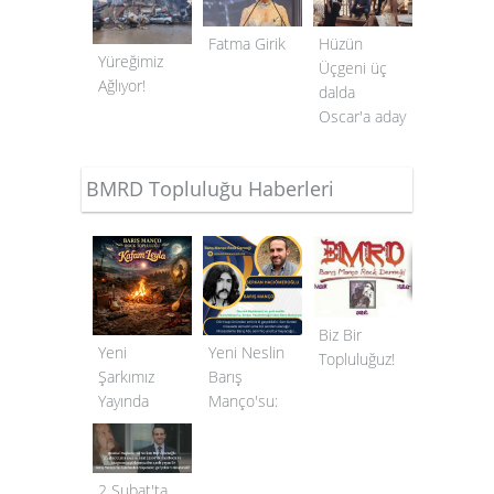
Fatma Girik
Hüzün
Yüreğimiz
Üçgeni üç
Ağlıyor!
dalda
Oscar'a aday
BMRD Topluluğu Haberleri
Biz Bir
Yeni
Yeni Neslin
Topluluğuz!
Şarkımız
Barış
Yayında
Manço'su:
Serkan
Hacıömeroğlu
2 Şubat'ta