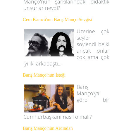
Manço'nun şarkılarındaki didaktik
unsurlar neydi?
Cem Karaca'nın Barış Manço Sevgisi
Üzerine çok
şeyler
söylendi belki
ancak onlar
çok ama çok
iyi iki arkadaştı...
Barış Manço'nun İsteği
Barış
Manço'ya
göre bir
Cumhurbaşkanı nasıl olmalı?
Barış Manço'nun Ardından