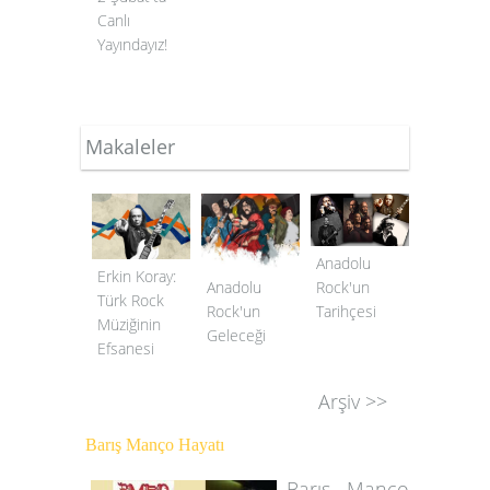
Canlı
Yayındayız!
Makaleler
Anadolu
Erkin Koray:
Rock'un
Anadolu
Türk Rock
Tarihçesi
Rock'un
Müziğinin
Geleceği
Efsanesi
Arşiv >>
Barış Manço Hayatı
Barış Manço