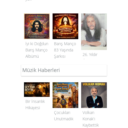
İyi ki Doğdun
Barış Manço
Barış Manço
83 Yaşında
26. Yıldır
Albümü
Şarkısı
Özlem
Bitmedi
Müzik Haberleri
Bir İnsanlık
Hikayesi
Çocukları
Volkan
Unutmadık
Konak'ı
Kaybettik