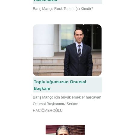
Barış Manço Rock Topluluğu Kimdir?
Topluluğumuzun Onursal
Başkanı
Barış Manço için büyük emekler harcayan
Onursal Başkanımız Serkan
HACIÖMEROĞLU