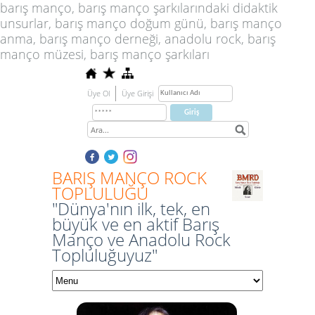
barış manço, barış manço şarkılarındaki didaktik
unsurlar, barış manço doğum günü, barış manço
anma, barış manço derneği, anadolu rock, barış
manço müzesi, barış manço şarkıları
Üye Ol
Üye Girişi
BARIŞ MANÇO ROCK
TOPLULUĞU
"Dünya'nın ilk, tek, en
büyük ve en aktif Barış
Manço ve Anadolu Rock
Topluluğuyuz"