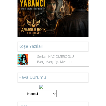
Köşe Yazıları
Serkan HACIOMEROGLU
Barış Manço'ya Mektup
Hava Durumu