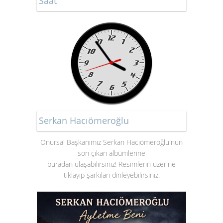
Saat
Serkan Hacıömeroğlu
Onursal Başkanımız Serkan Hacıömeroğlu'nun
son çıkan albümlerine
buradan ulaşabilirsiniz! Resimlerin üzerine
tıklayıp şarkıları dinleyebilirsiniz.